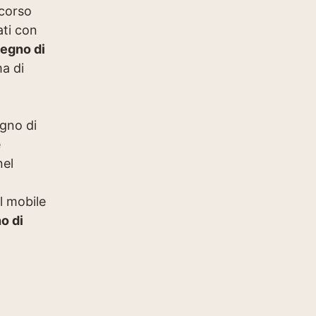
 corso
ati con
 legno di
a di
egno di
e
nel
l mobile
o di