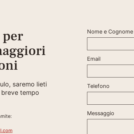
 per
Nome e Cognome
maggiori
Email
oni
lo, saremo lieti
Telefono
iù breve tempo
Messaggio
amite:
l.com