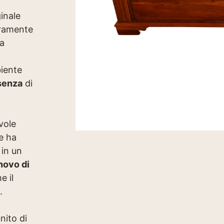
inale
uramente
a
iente
senza
di
vole
e ha
 in un
novo di
 il
.
nito di